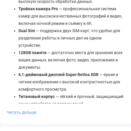
высокую скорость обработки данных.
Тройная камера Pro
— профессиональная система
камер для высококачественных фотографий и видео,
включая ночной режим и съёмку в 4K.
Dual Sim
— поддержка двух SIM-карт, что удобно для
разделения работы и личных дел на одном
устройстве.
128GB памяти
— достаточно места для хранения всех
ваших данных, включая фото, видео, приложения и
документы.
6,1-дюймовый дисплей Super Retina XDR
— яркие и
четкие изображения с высокой контрастностью для
комфортного просмотра.
Титановый корпус
— лёгкий и прочный, защищающий
ваше устройство от повреждений.
Читать дальше
Почему стоит купить iPhone 15 Pro в Piter Phone?
Покупая
iPhone 15 Pro 128GB Dual Sim
в
Piter Phone
, вы