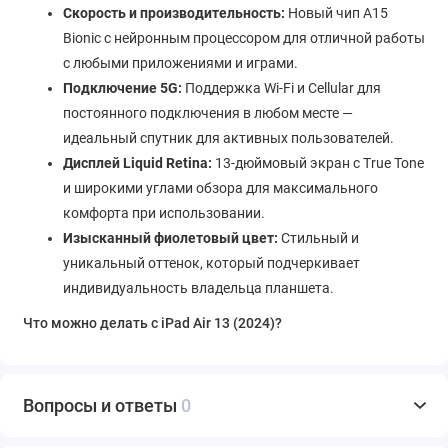
Скорость и производительность:
Новый чип A15
Bionic с нейронным процессором для отличной работы
с любыми приложениями и играми.
Подключение 5G:
Поддержка Wi-Fi и Cellular для
постоянного подключения в любом месте —
идеальный спутник для активных пользователей.
Дисплей Liquid Retina:
13-дюймовый экран с True Tone
и широкими углами обзора для максимального
комфорта при использовании.
Изысканный фиолетовый цвет:
Стильный и
уникальный оттенок, который подчеркивает
индивидуальность владельца планшета.
Что можно делать с iPad Air 13 (2024)?
iPad Air 13 (2024) с поддержкой Wi-Fi + Cellular идеально
подходит для работы и учебы в дороге. Используйте Apple
Вопросы и ответы
0
Pencil для рисования и заметок, а также подключайте Magic
Keyboard для полноценного набора текста. С планшетом вы