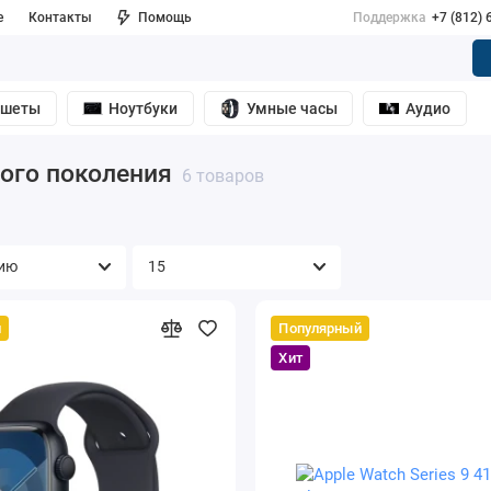
е
Контакты
Помощь
Поддержка
+7 (812) 
ншеты
Ноутбуки
Умные часы
Аудио
вого поколения
6 товаров
й
Популярный
Хит