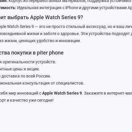
айн:
Корпус из переработанных материалов, поддержка устойчивог
имость:
Идеальная интеграция с iPhone и другими устройствами Ap
ит выбрать Apple Watch Series 9?
ple Watch Series 9 — это не просто стильный аксессуар, но и ваш 
повседневной жизни и заботе о здоровье. Эти устройства подходят
з жизни, ценящих удобство и инновации.
ва покупки в piter phone
я оригинальности устройств.
нтные цены и акции.
 доставка по всей России.
иональная консультация от специалистов.
себя мир инноваций с
Apple Watch Series 9
. Закажите в интернет-м
рт и качество уже сегодня!