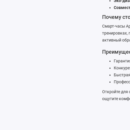
Эко-диз
Совмест
Почему сто
Смарт-часы Ap
тренировках, 
активный обра
Преимущест
Гаранти
Конкуре
Быстрая
Професс
Откройте для 
ощутите комфо