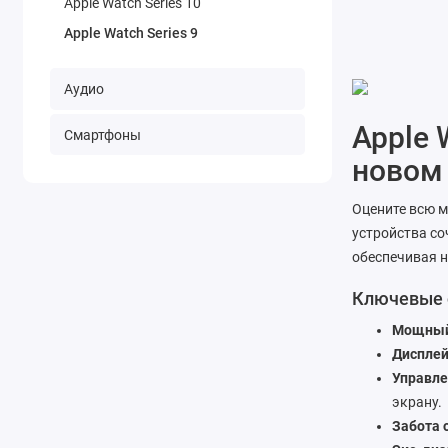
Apple Watch Series 10
Apple Watch Series 9
Аудио
Apple 
Смартфоны
новом
Оцените всю 
устройства со
обеспечивая н
Ключевые о
Мощный
Дисплей
Управле
экрану.
Забота 