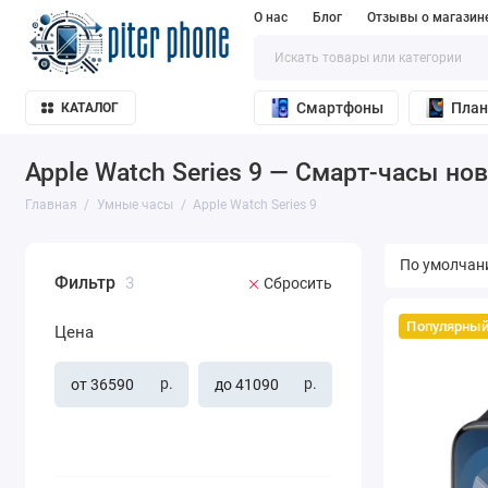
О нас
Блог
Отзывы о магазин
Смартфоны
Пла
КАТАЛОГ
Apple Watch Series 9 — Смарт-часы но
Главная
Умные часы
Apple Watch Series 9
Фильтр
3
Сбросить
Популярны
Цена
р.
р.