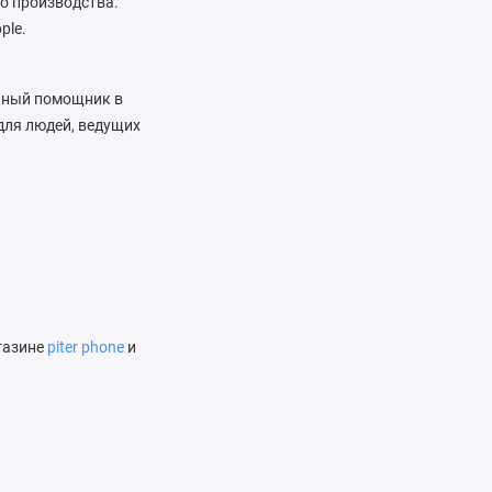
о производства.
ple.
личный помощник в
 для людей, ведущих
агазине
piter phone
и