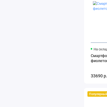
На скла
Смартфон
фиолето
33690 р
Популярны