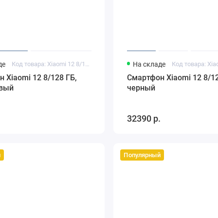
де
Код товара: Xiaomi 12 8/128 ГБ фиолетовый
На складе
 Xiaomi 12 8/128 ГБ,
Смартфон Xiaomi 12 8/12
вый
черный
.
32390 р.
й
Популярный