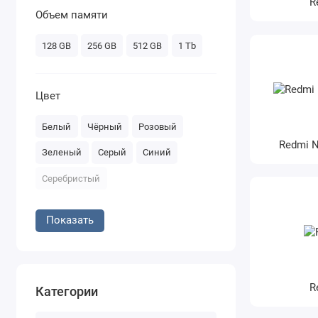
R
Объем памяти
128 GB
256 GB
512 GB
1 Tb
Цвет
Белый
Чёрный
Розовый
Redmi N
Зеленый
Серый
Синий
Серебристый
Показать
R
Категории