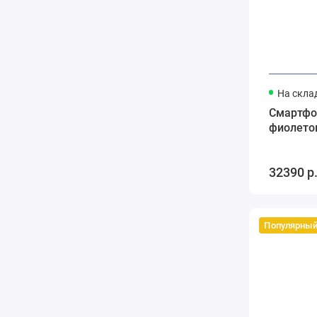
На скла
Смартфон
фиолето
32390 р
Популярны