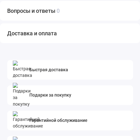
индивидуальность владельца.
Вопросы и ответы
0
Преимущества смартфона Redmi Note 13 Pro+ 12/512 ГБ
Redmi Note 13 Pro+ — это не просто смартфон, это устройство
Доставка и оплата
для тех, кто ценит высокий уровень производительности и
эстетики. С этим смартфоном вы сможете наслаждаться
играми, смотреть видео в высоком качестве, работать с
большими объемами данных и делать снимки, которые
ничем не уступают профессиональным камерам.
Быстрая доставка
Почему стоит купить в Piter Phone?
В интернет-магазине
Piter Phone
вы можете приобрести
Подарки за покупку
Redmi Note 13 Pro+ 12/512 ГБ, фиолетовый с доставкой по
всей России. Мы предлагаем только оригинальную
продукцию, а также гарантируем качественное
Гарантийной обслуживание
обслуживание и выгодные условия для наших клиентов.
Оформите заказ и получите свой новый смартфон с удобной
доставкой!