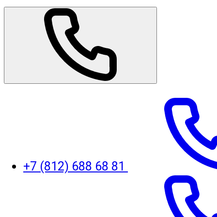
+7 (812) 688 68 81