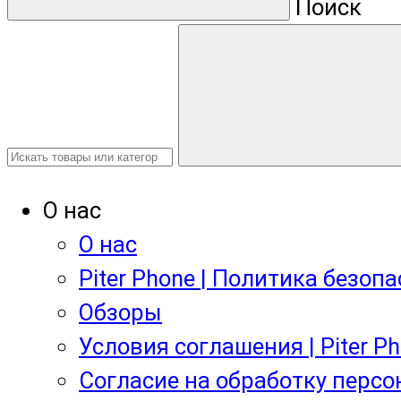
Поиск
О нас
О нас
Piter Phone | Политика безоп
Обзоры
Условия соглашения | Piter 
Согласие на обработку перс