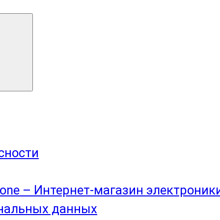
асности
Phone – Интернет-магазин электроник
ональных данных