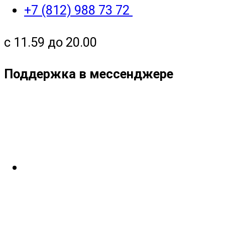
+7 (812) 988 73 72
с 11.59 до 20.00
Поддержка в мессенджере